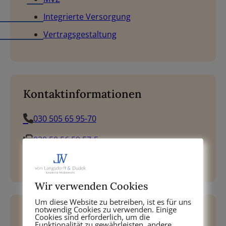
Integrierte Versorgung
Vertragsgestaltung
Kontaktinformationen
030 505 65 95-70
030 50 56 59 57-5
udo.langsdorff@lw-recht.de
Wir verwenden Cookies
Um diese Website zu betreiben, ist es für uns
notwendig Cookies zu verwenden. Einige
Kontaktieren Sie uns jetzt und
Cookies sind erforderlich, um die
Funktionalität zu gewährleisten, andere