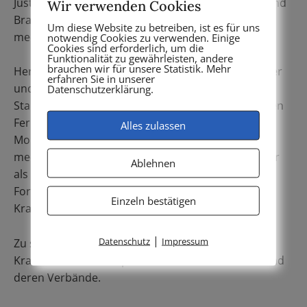
Justitiar der Kassenzahnärztlichen Vereinigung, Land
Wir verwenden Cookies
Brandenburg, tätig und brachte jeweils seine
Um diese Website zu betreiben, ist es für uns
medizinrechtliche Erfahrung ein.
notwendig Cookies zu verwenden. Einige
Cookies sind erforderlich, um die
Funktionalität zu gewährleisten, andere
brauchen wir für unsere Statistik. Mehr
Herr von Langsdorff ist Autor mehrerer Fachbücher
erfahren Sie in unserer
und zahlreicher Aufsätze in der ärztlichen
Datenschutzerklärung.
Standespresse und hat darüber hinaus in mehreren
Fernsehauftritten (Frontal 21 (ZDF), Markt (WDR),
Alles zulassen
Morgenmagazin (ARD) etc.) Stellung bezogen zu
medizinrechtlich relevanten Themen. Ferner tritt er
Ablehnen
als Referent regelmäßig bei
Fortbildungsveranstaltungen für Ärzte und
Einzeln bestätigen
Krankenhäuser auf.
|
Datenschutz
Impressum
Zu seiner Klientel zählen neben Ärzten und
Krankenhäusern die pharmazeutische Industrie und
deren Verbände.