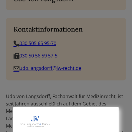
Kontaktinformationen
030 505 65 95-70
030 50 56 59 57-5
udo.langsdorff@lw-recht.de
Udo von Langsdorff, Fachanwalt für Medizinrecht, ist
seit Jahren ausschließlich auf dem Gebiet des
Medizinrechts tätig. Vor Gründung der Kanzlei von
Langsdorff & Dudek war er in renommierten
Medizinrechtskanzleien als Außensocius sowie als